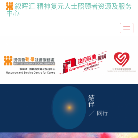
叙晖汇 精神复元人士照顾者资源及服务
中心
T
o
g
g
l
e
n
a
v
i
g
a
t
i
o