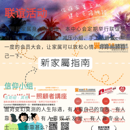
n
联谊活动
为照顾家属身心灵健康，本中心会定期举行联谊活
动，如信仰小组、旅行、减压小组、手工小组或一年
一度的会员大会，让家属可以放松心情，好好照顾自
己一下。
信仰小组
互助組 - 其他
面对变幻莫测的人生际遇，有人靠自己的意志、有人
靠家人支持、有人靠娱乐发泄、有人靠专业人
士…….. 你靠甚么？