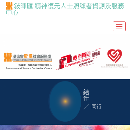
敍暉匯 精神復元人士照顧者資源及服務
中心
T
o
g
g
l
e
n
a
v
i
g
a
t
i
o