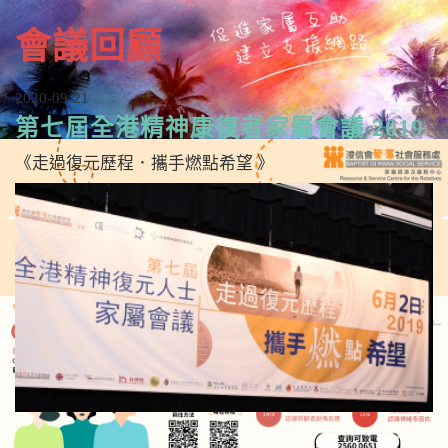
n
會議回顧
2020-09-21
第七屆全港精神康復者家屬會議 2019
《走過復元歷程．攜手燃點希望 》