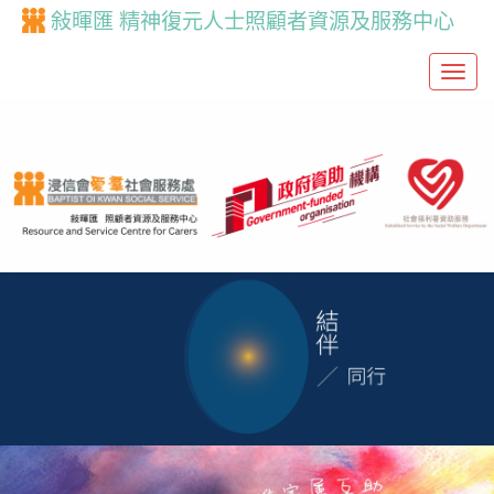
敍暉匯 精神復元人士照顧者資源及服務中心
T
o
g
g
l
e
n
a
v
i
g
a
t
i
o
n