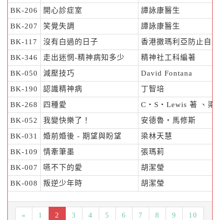
BK-206
開心診症室
譚詠康醫生
BK-207
笑覺失調
譚詠康醫生
BK-117
沒有白過的日子
香港撒瑪利亞防止自殺
BK-346
走出迷惘-精神病知多少
精神社工科編著
BK-050
減壓技巧
David Fontana
BK-190
認識精神病
丁智培
BK-268
四種愛
C‧S‧Lewis 著 、
BK-052
我變快樂了！
安德魯‧馬修斯
BK-031
婚前婚後 - 期望與盼望
梁林天慧
BK-109
情牽筆墨
張瑪莉
BK-007
嚥不下的愛
胡潔瑩
BK-008
叛逆少年時
胡潔瑩
«
1
2
3
4
5
6
7
8
9
10