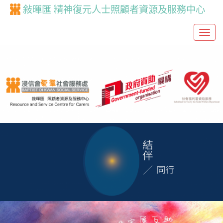
敍暉匯 精神復元人士照顧者資源及服務中心
T
o
g
g
l
e
n
a
v
i
g
a
t
i
o
n