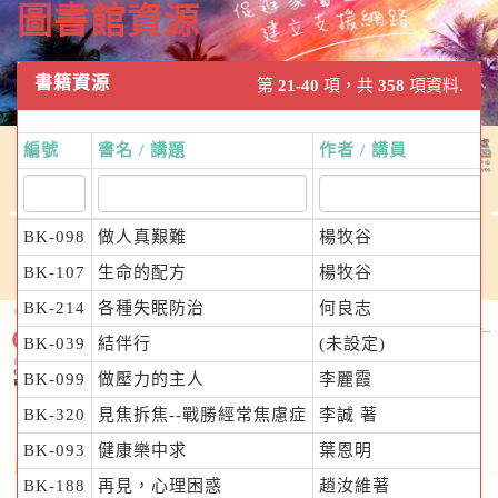
圖書館資源
書籍資源
第
21-40
項，共
358
項資料.
編號
書名 / 講題
作者 / 講員
BK-098
做人真艱難
楊牧谷
BK-107
生命的配方
楊牧谷
BK-214
各種失眠防治
何良志
BK-039
結伴行
(未設定)
BK-099
做壓力的主人
李麗霞
BK-320
見焦拆焦--戰勝經常焦慮症
李誠 著
BK-093
健康樂中求
葉恩明
BK-188
再見，心理困惑
趙汝維著