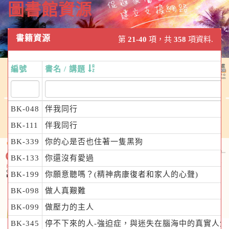
圖書館資源
書籍資源
第
21-40
項，共
358
項資料.
編號
書名 / 講題
BK-048
伴我同行
BK-111
伴我同行
BK-339
你的心是否也住著一隻黑狗
BK-133
你還沒有愛過
BK-199
你願意聽嗎？(精神病康復者和家人的心聲)
BK-098
做人真艱難
BK-099
做壓力的主人
BK-345
停不下來的人-強迫症，與迷失在腦海中的真實人生