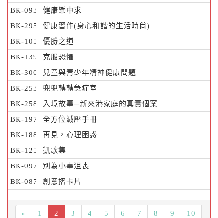
BK-093
健康樂中求
BK-295
健康習作(身心和諧的生活時尙)
BK-105
優勝之道
BK-139
克服恐懼
BK-300
兒童與青少年精神健康問題
BK-253
兜兜轉轉急症室
BK-258
入境故事─新來港家庭的真實個案
BK-197
全方位減壓手冊
BK-188
再見，心理困惑
BK-125
凱歌集
BK-097
別為小事沮喪
BK-087
創意摺卡片
«
1
2
3
4
5
6
7
8
9
10