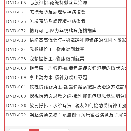
DVD-005
心放神怡-認識抑鬱症及治療
DVD-021
怎樣預防及處理精神病復發
DVD-025
怎樣預防及處理精神病復發
DVD-072
情有可元-壓力與情緒病危機講座
DVD-013
情緒高高低低時--認識躁狂抑鬱症的成因、徵狀
DVD-024
我想搵份工--從康復到就業
DVD-028
我想搵份工--從康復到就業
DVD-063
拒焦慮‧理強迫-認識焦慮症與強迫症的徵狀與治
DVD-009
拿出動力來-精神分裂症專題
DVD-061
探視情緒新角度-認識情緒病徵狀及治療方法講座
DVD-069
探視情緒與思覺之謎-識別抑鬱症與思覺失調負性
DVD-036
放開掙扎，求診有法--親友如何協助受精神困擾
DVD-022
架起溝通之橋：家屬如何與康復者溝通及了解青