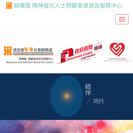
敍暉匯 精神復元人士照顧者資源及服務中心
T
o
g
g
l
e
n
a
v
i
g
a
t
i
o
n