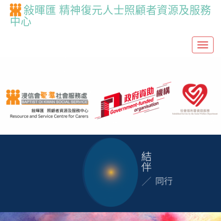
敍暉匯 精神復元人士照顧者資源及服務
中心
T
o
g
g
l
e
n
a
v
i
g
a
t
i
o