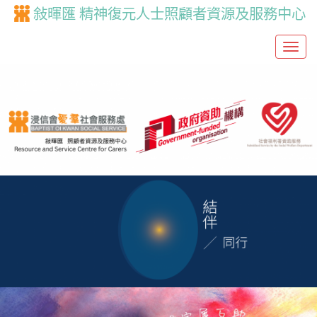
敍暉匯 精神復元人士照顧者資源及服務中心
T
o
g
g
l
e
n
a
v
i
g
a
t
i
o
n