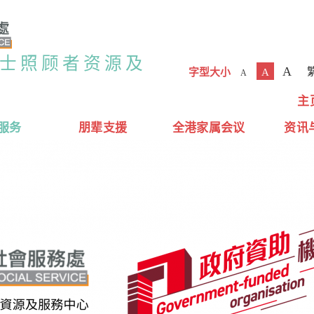
人士照顾者资源及
A
字型大小
A
A
主
服务
朋辈支援
全港家属会议
资讯