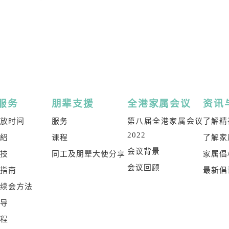
服务
朋辈支援
全港家属会议
资讯
开放时间
服务
第八届全港家属会议
了解精
2022
介紹
课程
了解家
会议背景
科技
同工及朋辈大使分享
家属倡
会议回顾
属指南
最新倡
及续会方法
辅导
课程