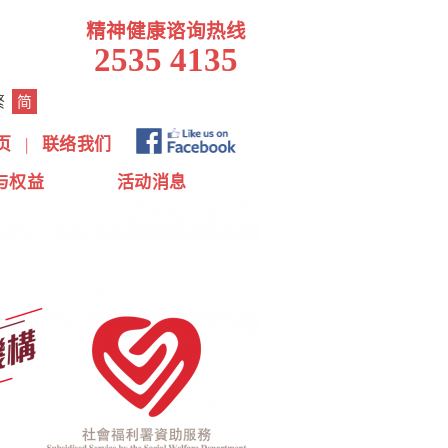
精神健康谘询热线
2535 4135
繁
简
页
|
联络我们
与权益
活动消息