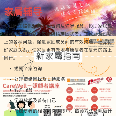
n
家属辅导
专业同工提供短期个案咨询及辅导服务，协助家属处
理照顾精神康复者或怀疑精神困扰者，在家庭及生活
上的各种问题，促进家庭成员间的有效沟通，建立良
好家庭关系，使家属更有效地与康复者在复元的路上
同行。
短期个案咨询
处理情绪困扰及支持服务
转介服务
学习放松及善待自己
与康复者的相处：沟通技巧、照顾方法及照顾计