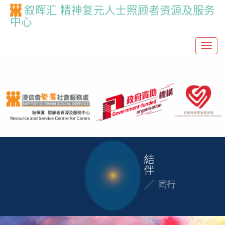
叙晖汇 精神复元人士照顾者资源及服务
中心
T
o
g
g
l
e
n
a
v
i
g
a
t
i
o