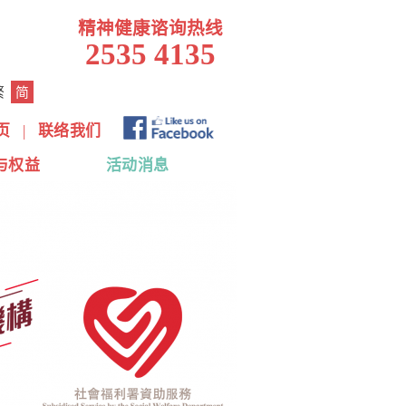
精神健康谘询热线
2535 4135
繁
简
页
|
联络我们
与权益
活动消息