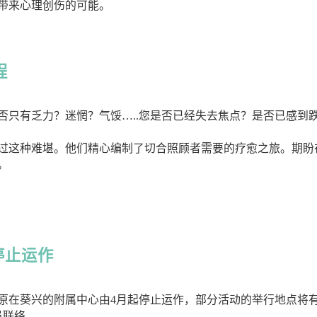
带来心理创伤的可能。
程
否只有乏力？迷惘？气馁…..您是否已经失去焦点？是否已感到
历过这种难堪。他们精心编制了切合照顾者需要的疗愈之旅。期盼
。
停止运作
原在葵兴的附属中心由4月起停止运作，部分活动的举行地点将
职员联络。