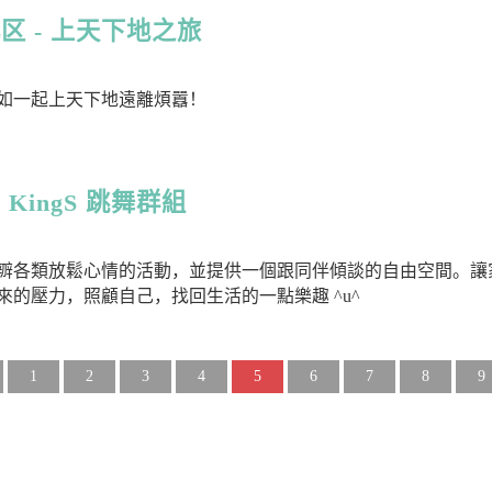
区 - 上天下地之旅
如一起上天下地遠離煩囂！
 & KingS 跳舞群組
辧各類放鬆心情的活動，並提供一個跟同伴傾談的自由空間。讓
的壓力，照顧自己，找回生活的一點樂趣 ^u^
1
2
3
4
5
6
7
8
9