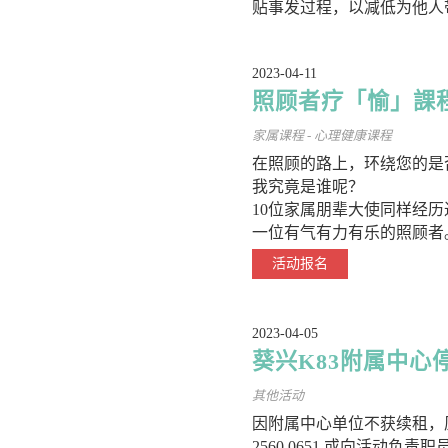
贴事发过程，以减低为他人
2023-04-11
照顾者疗「愉」課
家属课程 - 心理健康课程
在照顾的路上，环绕您的是
我究竟是谁呢？
10位家属朋辈大使同样经
一位有气有力有乐的照顾者
活动报名
2023-04-05
葵兴K83附属中心
其他活动
因附属中心单位不获续租，
2560 0651 或向活动负责