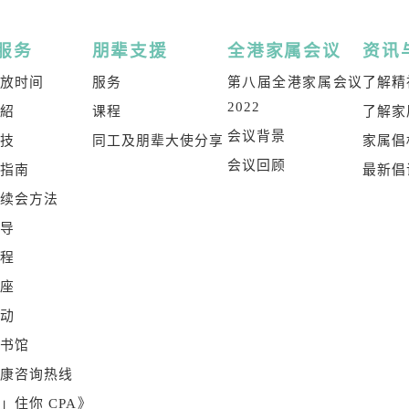
服务
朋辈支援
全港家属会议
资讯
开放时间
服务
第八届全港家属会议
了解精
2022
介紹
课程
了解家
会议背景
科技
同工及朋辈大使分享
家属倡
会议回顾
属指南
最新倡
及续会方法
辅导
课程
讲座
活动
图书馆
健康咨询热线
」住你 CPA》