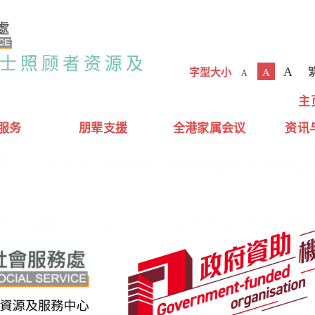
人士照顾者资源及
A
字型大小
A
A
主
服务
朋辈支援
全港家属会议
资讯