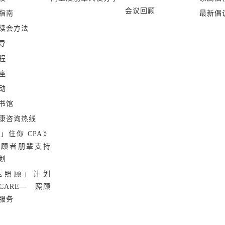
会议回顾
指南
最新倡
续会方法
导
程
座
动
书馆
康咨询热线
」住你 CPA》
照顾者朋辈支持
划
达照顾」计划
 CARE— 照顾
服务