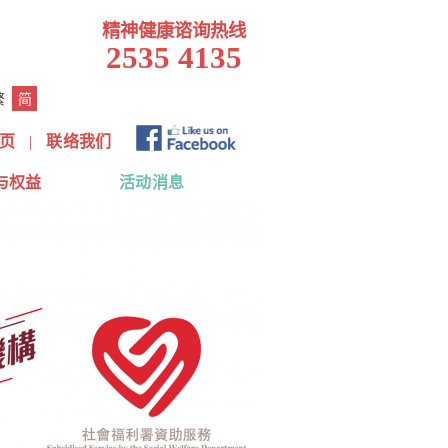
精神健康谘询热线
2535 4135
繁
简
页
|
联络我们
与权益
活动消息