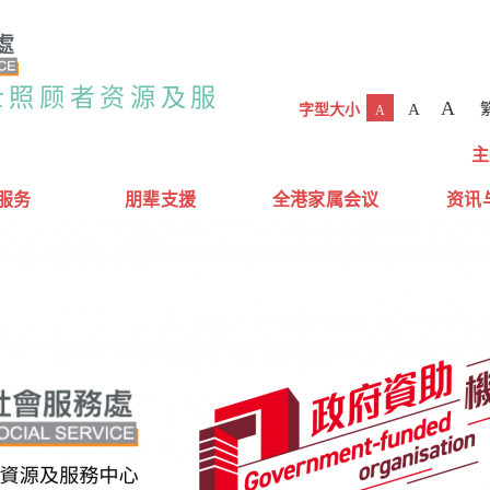
士照顾者资源及服
A
A
字型大小
A
主
服务
朋辈支援
全港家属会议
资讯