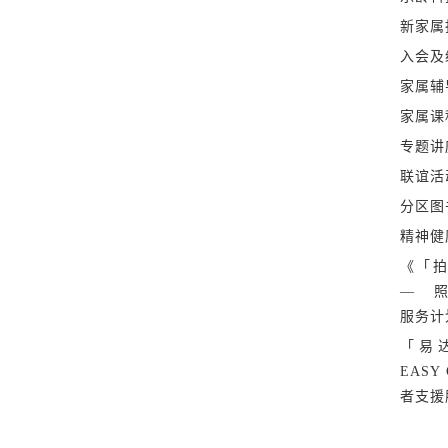
新家属
入会及
家属辅
家属课
专题讲
联谊活
分区图
精神健
《「拍
— 
服务计
「易
EASY
者支援