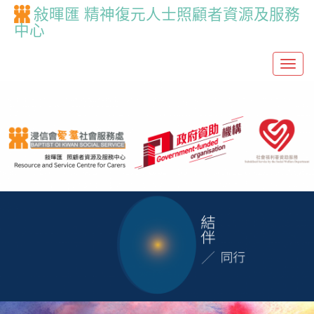
敍暉匯 精神復元人士照顧者資源及服務
中心
T
o
g
g
l
e
n
a
v
i
g
a
t
i
o