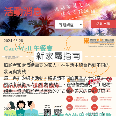
n
活動消息
請選類別
活動日曆
2024-08-28
CareWell 午餐會
專題講座
照顧者和有情緒需要的家人，在生活中總會遇到不同的
狀況與挑戰！
這一系列的線上活動，將邀請不同的專業人士分享 ——
照顧者與復元人士相處 的貼士，在會後更設有社工服務
諮詢，幫助照顧者以有效的方式關心家人的身心健康。
2022-11-24