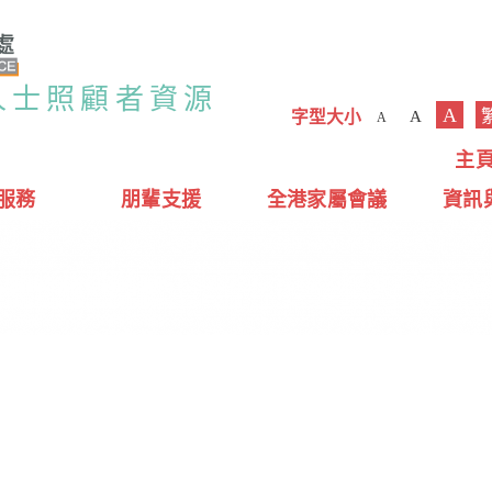
人士照顧者資源
A
字型大小
A
A
主
服務
朋輩支援
全港家屬會議
資訊