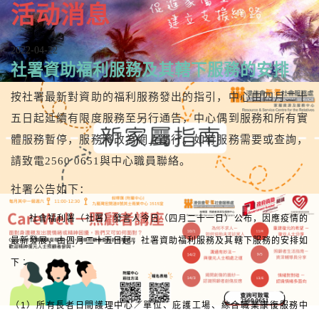
活动消息
2022-04-22
社署資助福利服務及其轄下服務的安排
按社署最新對資助的福利服務發出的指引，中心由四月二十
五日起延續有限度服務至另行通告，中心偶到服務和所有實
體服務暫停，服務將改為網上進行。如有服務需要或查詢，
請致電2560 0651與中心職員聯絡。
社署公告如下：
社會福利署（社署）發言人今日（四月二十一日）公布，因應疫情的
最新發展，由四月二十五日起，社署資助福利服務及其轄下服務的安排如
下︰
（1）所有長者日間護理中心／單位、庇護工場、綜合職業康復服務中