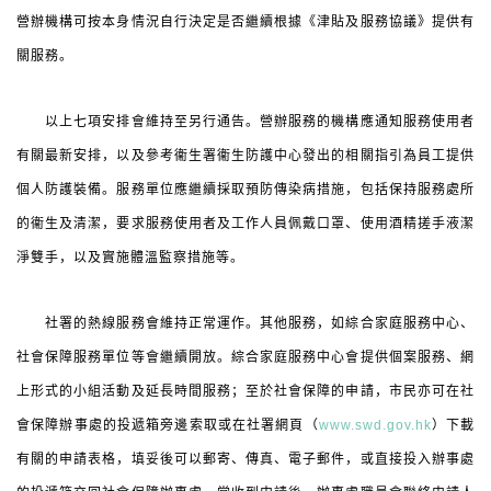
營辦機構可按本身情況自行決定是否繼續根據《津貼及服務協議》提供有
關服務。
以上七項安排會維持至另行通告。營辦服務的機構應通知服務使用者
有關最新安排，以及參考衞生署衞生防護中心發出的相關指引為員工提供
個人防護裝備。服務單位應繼續採取預防傳染病措施，包括保持服務處所
的衞生及清潔，要求服務使用者及工作人員佩戴口罩、使用酒精搓手液潔
淨雙手，以及實施體溫監察措施等。
社署的熱線服務會維持正常運作。其他服務，如綜合家庭服務中心、
社會保障服務單位等會繼續開放。綜合家庭服務中心會提供個案服務、網
上形式的小組活動及延長時間服務；至於社會保障的申請，市民亦可在社
會保障辦事處的投遞箱旁邊索取或在社署網頁（
www.swd.gov.hk
）下載
有關的申請表格，填妥後可以郵寄、傳真、電子郵件，或直接投入辦事處