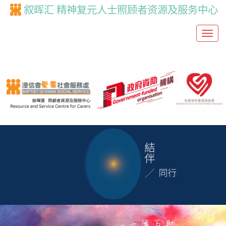
叙晖汇 精神复元人士照顾者资源及服务中心
T
o
g
g
l
e
n
a
v
i
g
a
t
i
o
n