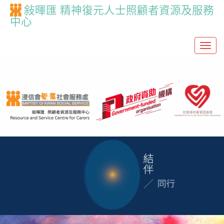
敍暉匯 精神復元人士照顧者資源及服務
中心
T
o
g
g
l
e
n
a
v
i
g
a
t
i
o