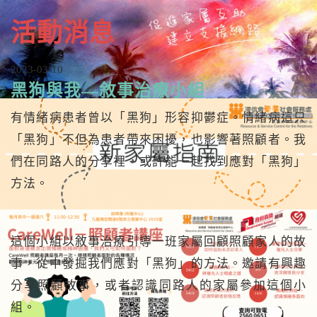
n
活動消息
2023-03-10
黑狗與我—敘事治療小組
有情緒病患者曾以「黑狗」形容抑鬱症。情緒病這只
「黑狗」不但為患者帶來困擾，也影響著照顧者。我
們在同路人的分享裡，或許能一起找到應對「黑狗」
方法。
這個小組以敘事治療引導一班家屬回顧照顧家人的故
事，從中發掘我們應對「黑狗」的方法。邀請有興趣
分享照顧故事，或者認識同路人的家屬參加這個小
組。