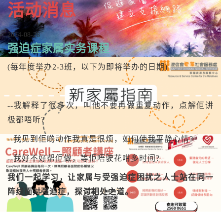
活动消息
2024-08-28
强迫症家属实务课程
(每年度举办2-3班，以下为即将举办的日期)
--我解释了很多次，叫他不要再做重复动作，点解佢讲
极都唔听?
--我见到佢啲动作我真是很烦，如何使我平静心情?
--我好不好帮佢做，等佢唔驶花咁多时间?
我们一起学习，让家属与受强迫症困扰之人士站在同一
阵线面对强迫症，探讨相处之道。