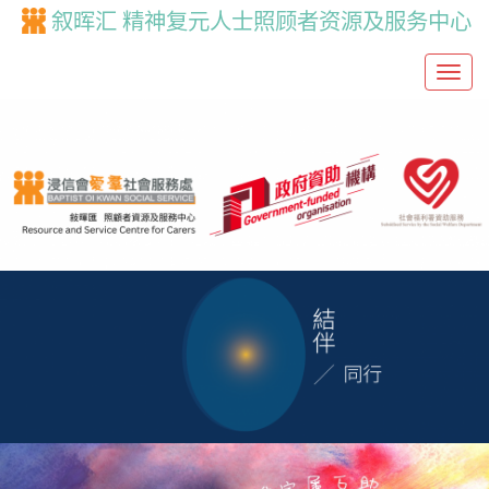
叙晖汇 精神复元人士照顾者资源及服务中心
T
o
g
g
l
e
n
a
v
i
g
a
t
i
o
n