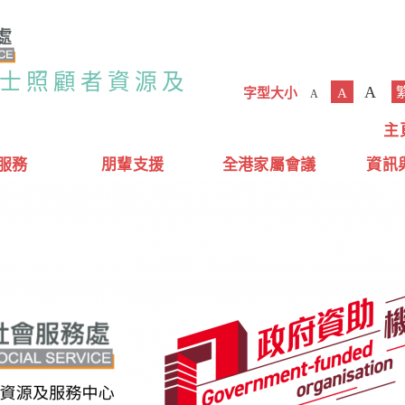
人士照顧者資源及
A
字型大小
A
A
主
服務
朋輩支援
全港家屬會議
資訊