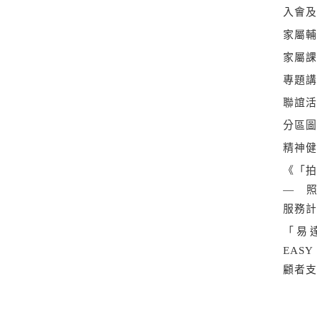
入會
家屬
家屬
專題
聯誼
分區
精神
《「拍
— 
服務
「易
EAS
顧者