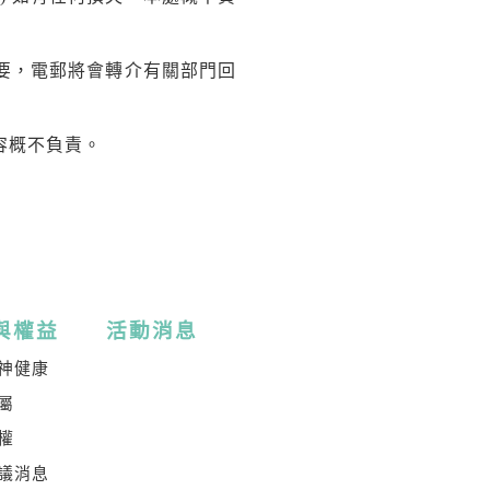
要，電郵將會轉介有關部門回
容概不負責。
與權益
活動消息
神健康
屬
權
議消息