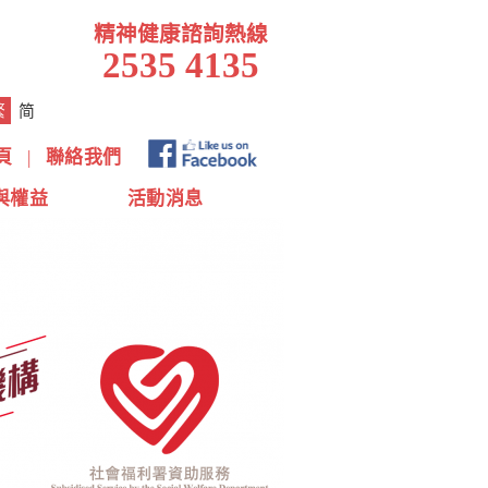
精神健康諮詢熱線
2535 4135
繁
简
頁
|
聯絡我們
與權益
活動消息