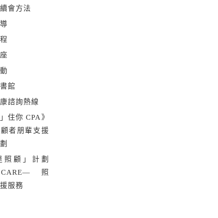
及續會方法
輔導
課程
講座
活動
圖書館
健康諮詢熱線
」住你 CPA》
照顧者朋輩支援
計劃
達照顧」計劃
Y CARE— 照
支援服務