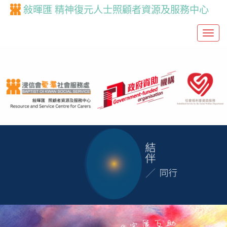
敍暉匯 精神復元人士照顧者資源及服務中心
T
o
g
g
l
e
n
a
v
i
g
a
t
i
o
n