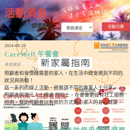
n
活動消息
請選類別
活動日曆
2024-08-28
CareWell 午餐會
專題講座
照顧者和有情緒需要的家人，在生活中總會遇到不同的
狀況與挑戰！
這一系列的線上活動，將邀請不同的專業人士分享 ——
照顧者與復元人士相處 的貼士，在會後更設有社工服務
諮詢，幫助照顧者以有效的方式關心家人的身心健康。
2022-11-24