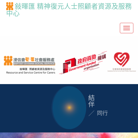
敍暉匯 精神復元人士照顧者資源及服務
中心
T
o
g
g
l
e
n
a
v
i
g
a
t
i
o