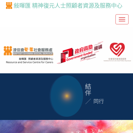
敍暉匯 精神復元人士照顧者資源及服務中心
T
o
g
g
l
e
n
a
v
i
g
a
t
i
o
n