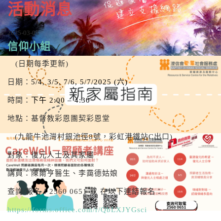
活動消息
2025-03-05
信仰小組
(日期每季更新)
日期：
5/4, 3/5, 7/6, 5/7/2025 (六)
時間：
下午 2:00 – 4:30
地點：基督教彩恩團契彩恩堂
(九龍牛池灣村銀池徑8號，彩虹港鐵站C出口)
對象：復元人士及其家屬
講員：陳爾亨醫生、李靄德姑娘
查詢/報名：2560 0651 或 在以下連結報名：
https://forms.office.com/r/QbLXJYGsci