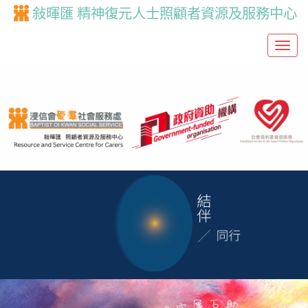
敍暉匯 精神復元人士照顧者資源及服務中心
T
o
g
g
l
e
n
a
v
i
g
a
t
i
o
n